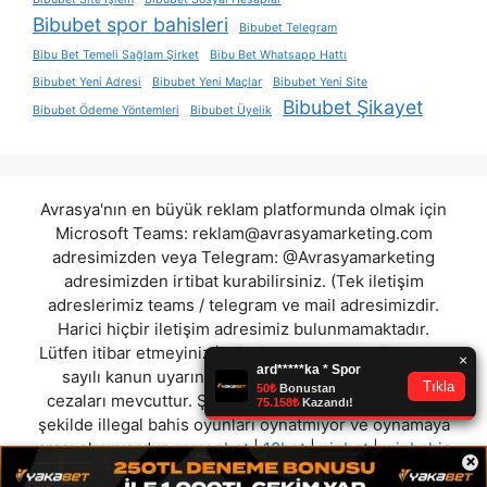
Bibubet spor bahisleri
Bibubet Telegram
Bibu Bet Temeli Sağlam Şirket
Bibu Bet Whatsapp Hattı
Bibubet Yeni Adresi
Bibubet Yeni Maçlar
Bibubet Yeni Site
Bibubet Şikayet
Bibubet Ödeme Yöntemleri
Bibubet Üyelik
Avrasya'nın en büyük reklam platformunda olmak için
Microsoft Teams:
reklam@avrasyamarketing.com
adresimizden veya Telegram: @Avrasyamarketing
adresimizden irtibat kurabilirsiniz. (Tek iletişim
adreslerimiz teams / telegram ve mail adresimizdir.
Harici hiçbir iletişim adresimiz bulunmamaktadır.
Lütfen itibar etmeyiniz.) Türkiye yasalarına göre 7258
sayılı kanun uyarınca yasa dışı bahis oynamanın
cezaları mevcuttur. Şu an bulunduğunuz site hiç bir
şekilde illegal bahis oyunları oynatmıyor ve oynamaya
aracı olmuyordur.
ramenbet
|
18bet
|
ninbet
|
winbahis
×
|
bcbahis
|
sezonbet
|
casiwoon
|
betmoon