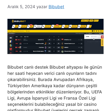
Aralık 5, 2024
yazar
Bibubet
Bibubet canlı destek Bibubet altyapısı ile günün
her saati heyecan verici canlı oyunların tadını
çıkarabilirsiniz. Burada Avrupadan Afrikaya,
Türkiye’den Amerikaya kadar dünyanın çeşitli
bölgelerinden etkinlikler düzenleniyor. Bu, UEFA
Ligi, Avrupa İspanyol Ligi ve Fransa Özel Ligi
seçeneklerini bulabileceğiniz yasal bir casino
platformudur Bibubet üyelerini gerçek zamanlı