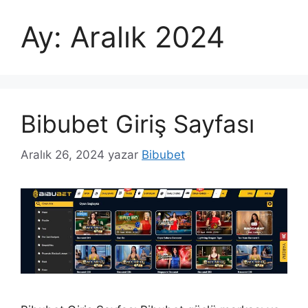
Ay:
Aralık 2024
Bibubet Giriş Sayfası
Aralık 26, 2024
yazar
Bibubet