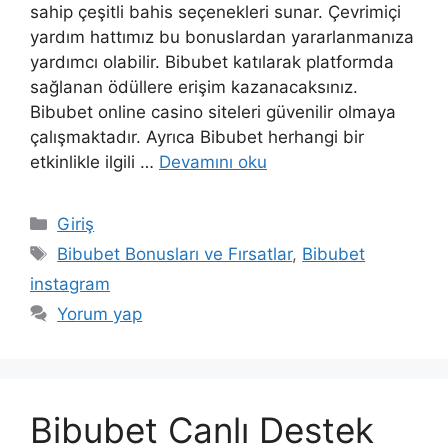
sahip çeşitli bahis seçenekleri sunar. Çevrimiçi
yardım hattımız bu bonuslardan yararlanmanıza
yardımcı olabilir. Bibubet katılarak platformda
sağlanan ödüllere erişim kazanacaksınız.
Bibubet online casino siteleri güvenilir olmaya
çalışmaktadır. Ayrıca Bibubet herhangi bir
etkinlikle ilgili …
Devamını oku
Kategoriler
Giriş
Etiketler
Bibubet Bonusları ve Fırsatlar
,
Bibubet
instagram
Yorum yap
Bibubet Canlı Destek