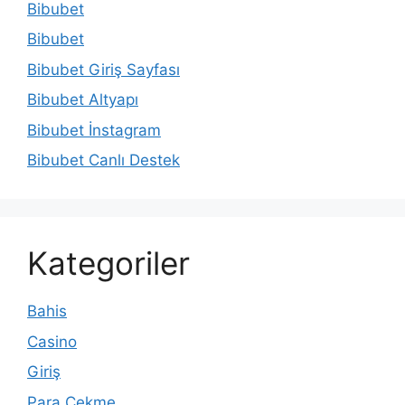
Bibubet
Bibubet
Bibubet Giriş Sayfası
Bibubet Altyapı
Bibubet İnstagram
Bibubet Canlı Destek
Kategoriler
Bahis
Casino
Giriş
Para Çekme