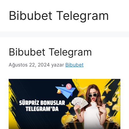
Bibubet Telegram
Bibubet Telegram
Ağustos 22, 2024
yazar
Bibubet