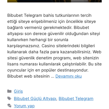
Bibubet Telegram bahis tutkunlarının tercih
ettiği siteye erişebilmeniz için öncelikle siteye
bağlantı vermeniz gerekmektedir. Bibubet
altyapısı son derece güvenilir olduğundan siteyi
kullanırken herhangi bir sorunla
karşılaşmazsınız. Casino sitelerindeki bilgileri
kullanarak daha fazla para kazanabilirsiniz. Web
sitesi güvenlik denetim programı, web sitenizin
lisans numarası kullanılarak çalıştırılabilir. Bu site
oyuncular için en popüler destinasyondur.
Bibubet web sitesinin …
Devamını oku
Kategoriler
Giriş
Etiketler
Bibubet Güçlü Altyapı
,
Bibubet Telegram
Yorum yap