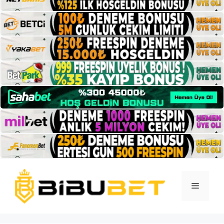
İçeriğe
atla
Menü