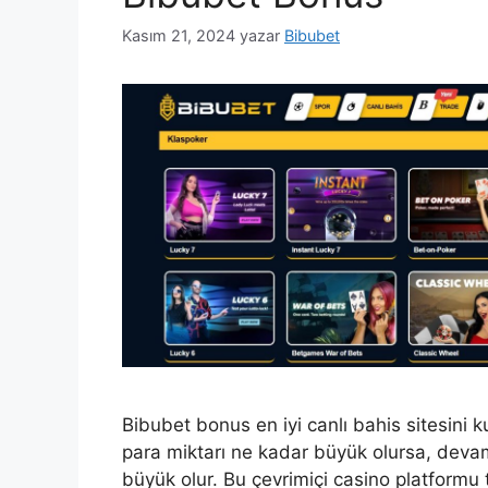
Kasım 21, 2024
yazar
Bibubet
Bibubet bonus en iyi canlı bahis sitesini ku
para miktarı ne kadar büyük olursa, dev
büyük olur. Bu çevrimiçi casino platformu