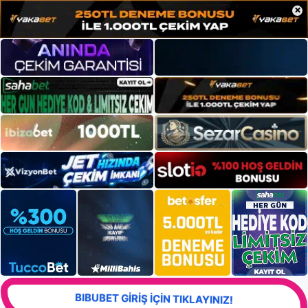
×
BIBUBET GİRİŞ İÇİN TIKLAYINIZ!