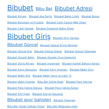
Bibubet
Bibubet Adresi
Bibu Bet
Bibubet Altyapı
Bibubet Ana Sayfa
Bibubet Bahis Limiti
Bibubet Bonus
Bibubet Bonusları ve Fırsatlar
Bibubet Canlı Casino Web Sitesi
Bibubet Canlı Destek
Bibubet Donanımlı Bahis Sitesi
Bibubet Giriş
Bibubet Giriş Sayfası
Bibubet Güncel
Bibubet Güncel Erişim Bilgileri
Bibubet Güncel Site
Bibubet Güncel Slotlar
Bibubet Güncel Ödemeler
Bibubet Güvenli Bahis
Bibubet Güvenli Oyun Deneyimi
Bibubet Güçlü Altyapı
Bibubet instagram
Bibubet Kaliteli Bahisin Adresi
Bibubet Kayıp Bonusları
Bibubet Kayıt Aşaması
Bibubet Mobil Giriş
Bibubet Mobil Site
Bibubet Mobil Yayın ve Canlı Tv
Bibubet Mobil İşlemler
Bibu Bet Online Rulet
Bibubet Para Yatırma
Bibubet Para Çekme Bonusu
Bibubet Para Çekme Süreci
Bibubet Site İşlem
Bibubet Sosyal Hesaplar
Bibubet spor bahisleri
Bibubet Telegram
Bibu Bet Temeli Sağlam Şirket
Bibu Bet Whatsapp Hattı