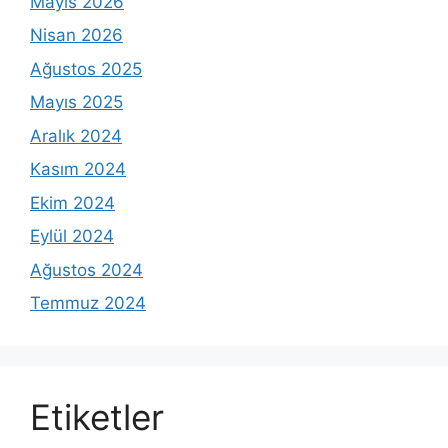
Mayıs 2026
Nisan 2026
Ağustos 2025
Mayıs 2025
Aralık 2024
Kasım 2024
Ekim 2024
Eylül 2024
Ağustos 2024
Temmuz 2024
Etiketler