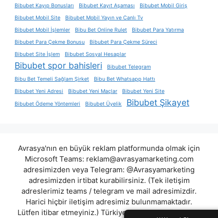
Bibubet Kayıp Bonusları
Bibubet Kayıt Aşaması
Bibubet Mobil Giriş
Bibubet Mobil Site
Bibubet Mobil Yayın ve Canlı Tv
Bibubet Mobil İşlemler
Bibu Bet Online Rulet
Bibubet Para Yatırma
Bibubet Para Çekme Bonusu
Bibubet Para Çekme Süreci
Bibubet Site İşlem
Bibubet Sosyal Hesaplar
Bibubet spor bahisleri
Bibubet Telegram
Bibu Bet Temeli Sağlam Şirket
Bibu Bet Whatsapp Hattı
Bibubet Yeni Adresi
Bibubet Yeni Maçlar
Bibubet Yeni Site
Bibubet Şikayet
Bibubet Ödeme Yöntemleri
Bibubet Üyelik
Avrasya'nın en büyük reklam platformunda olmak için
Microsoft Teams:
reklam@avrasyamarketing.com
adresimizden veya Telegram: @Avrasyamarketing
adresimizden irtibat kurabilirsiniz. (Tek iletişim
adreslerimiz teams / telegram ve mail adresimizdir.
Harici hiçbir iletişim adresimiz bulunmamaktadır.
Lütfen itibar etmeyiniz.) Türkiye yasalarına göre 7258