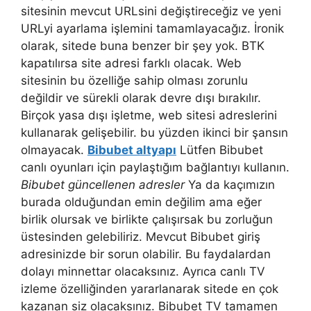
sitesinin mevcut URLsini değiştireceğiz ve yeni
URLyi ayarlama işlemini tamamlayacağız. İronik
olarak, sitede buna benzer bir şey yok. BTK
kapatılırsa site adresi farklı olacak. Web
sitesinin bu özelliğe sahip olması zorunlu
değildir ve sürekli olarak devre dışı bırakılır.
Birçok yasa dışı işletme, web sitesi adreslerini
kullanarak gelişebilir. bu yüzden ikinci bir şansın
olmayacak.
Bibubet altyapı
Lütfen Bibubet
canlı oyunları için paylaştığım bağlantıyı kullanın.
Bibubet güncellenen adresler
Ya da kaçımızın
burada olduğundan emin değilim ama eğer
birlik olursak ve birlikte çalışırsak bu zorluğun
üstesinden gelebiliriz. Mevcut Bibubet giriş
adresinizde bir sorun olabilir. Bu faydalardan
dolayı minnettar olacaksınız. Ayrıca canlı TV
izleme özelliğinden yararlanarak sitede en çok
kazanan siz olacaksınız. Bibubet TV tamamen