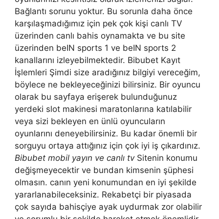
Bağlantı sorunu yoktur. Bu sorunla daha önce
karşılaşmadığımız için pek çok kişi canlı TV
üzerinden canlı bahis oynamakta ve bu site
üzerinden beIN sports 1 ve beIN sports 2
kanallarını izleyebilmektedir. Bibubet Kayıt
İşlemleri Şimdi size aradığınız bilgiyi vereceğim,
böylece ne bekleyeceğinizi bilirsiniz. Bir oyuncu
olarak bu sayfaya erişerek bulunduğunuz
yerdeki slot makinesi maratonlarına katılabilir
veya sizi bekleyen en ünlü oyuncuların
oyunlarını deneyebilirsiniz. Bu kadar önemli bir
sorguyu ortaya attığınız için çok iyi iş çıkardınız.
Bibubet mobil yayın ve canlı tv
Sitenin konumu
değişmeyecektir ve bundan kimsenin şüphesi
olmasın. canın yeni konumundan en iyi şekilde
yararlanabileceksiniz. Rekabetçi bir piyasada
çok sayıda bahisçiye ayak uydurmak zor olabilir