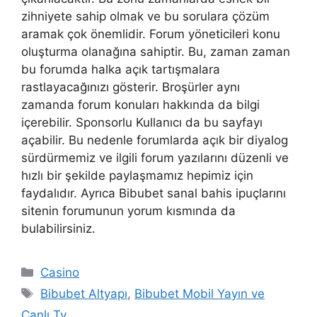
zihniyete sahip olmak ve bu sorulara çözüm
aramak çok önemlidir. Forum yöneticileri konu
oluşturma olanağına sahiptir. Bu, zaman zaman
bu forumda halka açık tartışmalara
rastlayacağınızı gösterir. Broşürler aynı
zamanda forum konuları hakkında da bilgi
içerebilir. Sponsorlu Kullanıcı da bu sayfayı
açabilir. Bu nedenle forumlarda açık bir diyalog
sürdürmemiz ve ilgili forum yazılarını düzenli ve
hızlı bir şekilde paylaşmamız hepimiz için
faydalıdır. Ayrıca Bibubet sanal bahis ipuçlarını
sitenin forumunun yorum kısmında da
bulabilirsiniz.
Kategoriler
Casino
Etiketler
Bibubet Altyapı
,
Bibubet Mobil Yayın ve
Canlı Tv