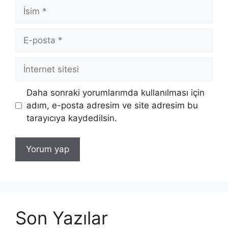
İsim
E-
posta
İnternet
sitesi
Daha sonraki yorumlarımda kullanılması için
adım, e-posta adresim ve site adresim bu
tarayıcıya kaydedilsin.
Son Yazılar