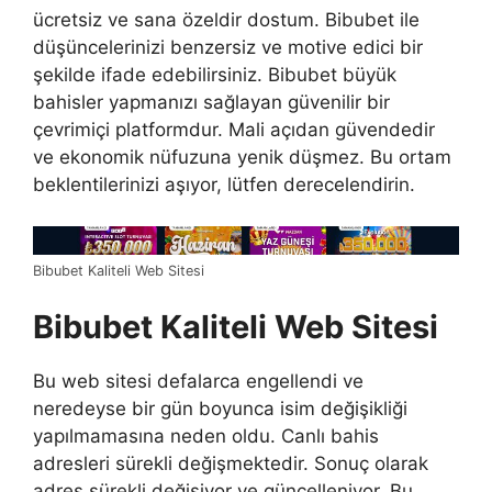
ücretsiz ve sana özeldir dostum. Bibubet ile
düşüncelerinizi benzersiz ve motive edici bir
şekilde ifade edebilirsiniz. Bibubet büyük
bahisler yapmanızı sağlayan güvenilir bir
çevrimiçi platformdur. Mali açıdan güvendedir
ve ekonomik nüfuzuna yenik düşmez. Bu ortam
beklentilerinizi aşıyor, lütfen derecelendirin.
Bibubet Kaliteli Web Sitesi
Bibubet Kaliteli Web Sitesi
Bu web sitesi defalarca engellendi ve
neredeyse bir gün boyunca isim değişikliği
yapılmamasına neden oldu. Canlı bahis
adresleri sürekli değişmektedir. Sonuç olarak
adres sürekli değişiyor ve güncelleniyor. Bu