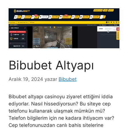
Bibubet Altyapı
Aralık 19, 2024
yazar
Bibubet
Bibubet altyapı casinoyu ziyaret ettiğimi iddia
ediyorlar. Nasıl hissediyorsun? Bu siteye cep
telefonu kullanarak ulaşmak mümkün mü?
Telefon bilgilerim için ne kadara ihtiyacım var?
Cep telefonunuzdan canlı bahis sitelerine