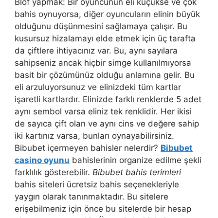
Blöf yapmak: Bir oyuncunun eli küçükse ve çok
bahis oynuyorsa, diğer oyuncuların elinin büyük
olduğunu düşünmesini sağlamaya çalışır. Bu
kusursuz hizalamayı elde etmek için üç tarafta
da çiftlere ihtiyacınız var. Bu, aynı sayılara
sahipseniz ancak hiçbir simge kullanılmıyorsa
basit bir çözümünüz olduğu anlamına gelir. Bu
eli arzuluyorsunuz ve elinizdeki tüm kartlar
işaretli kartlardır. Elinizde farklı renklerde 5 adet
aynı sembol varsa eliniz tek renklidir. Her ikisi
de sayıca çift olan ve aynı cins ve değere sahip
iki kartınız varsa, bunları oynayabilirsiniz.
Bibubet içermeyen bahisler nelerdir?
Bibubet
casino oyunu
bahislerinin organize edilme şekli
farklılık gösterebilir.
Bibubet bahis terimleri
bahis siteleri ücretsiz bahis seçenekleriyle
yaygın olarak tanınmaktadır. Bu sitelere
erişebilmeniz için önce bu sitelerde bir hesap