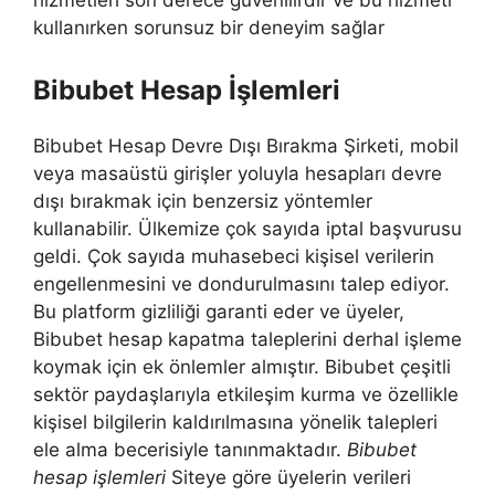
hizmetleri son derece güvenilirdir ve bu hizmeti
kullanırken sorunsuz bir deneyim sağlar
Bibubet Hesap İşlemleri
Bibubet Hesap Devre Dışı Bırakma Şirketi, mobil
veya masaüstü girişler yoluyla hesapları devre
dışı bırakmak için benzersiz yöntemler
kullanabilir. Ülkemize çok sayıda iptal başvurusu
geldi. Çok sayıda muhasebeci kişisel verilerin
engellenmesini ve dondurulmasını talep ediyor.
Bu platform gizliliği garanti eder ve üyeler,
Bibubet hesap kapatma taleplerini derhal işleme
koymak için ek önlemler almıştır. Bibubet çeşitli
sektör paydaşlarıyla etkileşim kurma ve özellikle
kişisel bilgilerin kaldırılmasına yönelik talepleri
ele alma becerisiyle tanınmaktadır.
Bibubet
hesap işlemleri
Siteye göre üyelerin verileri