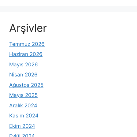
Arşivler
Temmuz 2026
Haziran 2026
Mayıs 2026
Nisan 2026
Ağustos 2025
Mayıs 2025
Aralık 2024
Kasım 2024
Ekim 2024
Eylül 2024