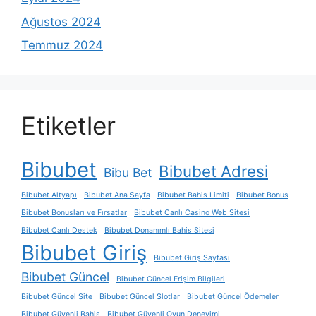
Ağustos 2024
Temmuz 2024
Etiketler
Bibubet
Bibubet Adresi
Bibu Bet
Bibubet Altyapı
Bibubet Ana Sayfa
Bibubet Bahis Limiti
Bibubet Bonus
Bibubet Bonusları ve Fırsatlar
Bibubet Canlı Casino Web Sitesi
Bibubet Canlı Destek
Bibubet Donanımlı Bahis Sitesi
Bibubet Giriş
Bibubet Giriş Sayfası
Bibubet Güncel
Bibubet Güncel Erişim Bilgileri
Bibubet Güncel Site
Bibubet Güncel Slotlar
Bibubet Güncel Ödemeler
Bibubet Güvenli Bahis
Bibubet Güvenli Oyun Deneyimi