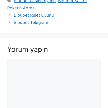
bibubet casino oyunu
,
Bibubet Kaliteli
Pokerin Adresi
Bibubet Rulet Oyunu
Bibubet Telegram
Yorum yapın
Yorum