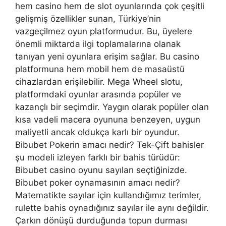
hem casino hem de slot oyunlarında çok çeşitli
gelişmiş özellikler sunan, Türkiye’nin
vazgeçilmez oyun platformudur. Bu, üyelere
önemli miktarda ilgi toplamalarına olanak
tanıyan yeni oyunlara erişim sağlar. Bu casino
platformuna hem mobil hem de masaüstü
cihazlardan erişilebilir. Mega Wheel slotu,
platformdaki oyunlar arasında popüler ve
kazançlı bir seçimdir. Yaygın olarak popüler olan
kısa vadeli macera oyununa benzeyen, uygun
maliyetli ancak oldukça karlı bir oyundur.
Bibubet Pokerin amacı nedir? Tek-Çift bahisler
şu modeli izleyen farklı bir bahis türüdür:
Bibubet casino oyunu sayıları seçtiğinizde.
Bibubet poker oynamasının amacı nedir?
Matematikte sayılar için kullandığımız terimler,
rulette bahis oynadığınız sayılar ile aynı değildir.
Çarkın dönüşü durduğunda topun durması