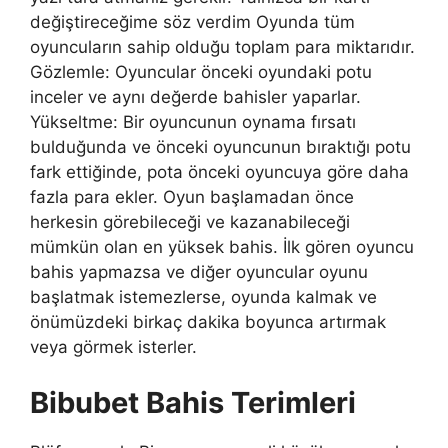
değiştireceğime söz verdim Oyunda tüm
oyuncuların sahip olduğu toplam para miktarıdır.
Gözlemle: Oyuncular önceki oyundaki potu
inceler ve aynı değerde bahisler yaparlar.
Yükseltme: Bir oyuncunun oynama fırsatı
bulduğunda ve önceki oyuncunun bıraktığı potu
fark ettiğinde, pota önceki oyuncuya göre daha
fazla para ekler. Oyun başlamadan önce
herkesin görebileceği ve kazanabileceği
mümkün olan en yüksek bahis. İlk gören oyuncu
bahis yapmazsa ve diğer oyuncular oyunu
başlatmak istemezlerse, oyunda kalmak ve
önümüzdeki birkaç dakika boyunca artırmak
veya görmek isterler.
Bibubet Bahis Terimleri