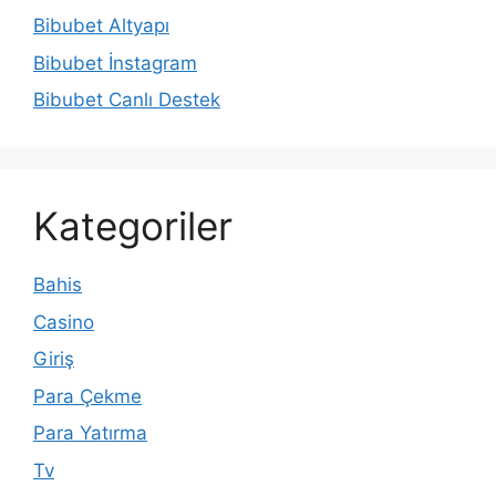
Bibubet Altyapı
Bibubet İnstagram
Bibubet Canlı Destek
Kategoriler
Bahis
Casino
Giriş
Para Çekme
Para Yatırma
Tv