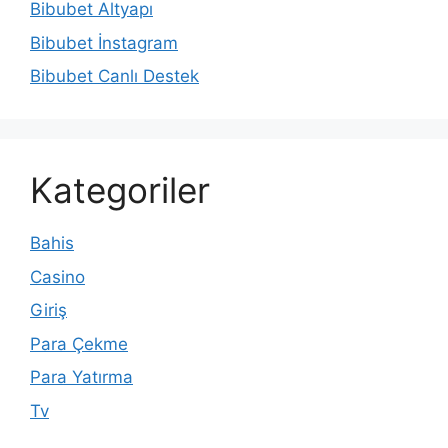
Bibubet Altyapı
Bibubet İnstagram
Bibubet Canlı Destek
Kategoriler
Bahis
Casino
Giriş
Para Çekme
Para Yatırma
Tv