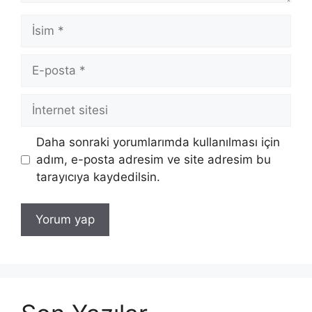
İsim
E-
posta
İnternet
sitesi
Daha sonraki yorumlarımda kullanılması için
adım, e-posta adresim ve site adresim bu
tarayıcıya kaydedilsin.