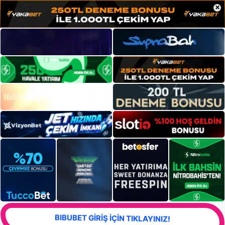
×
BIBUBET GİRİŞ İÇİN TIKLAYINIZ!