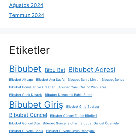
Ağustos 2024
Temmuz 2024
Etiketler
Bibubet
Bibubet Adresi
Bibu Bet
Bibubet Altyapı
Bibubet Ana Sayfa
Bibubet Bahis Limiti
Bibubet Bonus
Bibubet Bonusları ve Fırsatlar
Bibubet Canlı Casino Web Sitesi
Bibubet Canlı Destek
Bibubet Donanımlı Bahis Sitesi
Bibubet Giriş
Bibubet Giriş Sayfası
Bibubet Güncel
Bibubet Güncel Erişim Bilgileri
Bibubet Güncel Site
Bibubet Güncel Slotlar
Bibubet Güncel Ödemeler
Bibubet Güvenli Bahis
Bibubet Güvenli Oyun Deneyimi