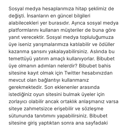
Sosyal medya hesaplarımıza hitap şeklimiz de
değişti. İnsanların en güncel bilgileri
alabilecekleri yer burasıdır. Ayrıca sosyal medya
platformlarını kullanan müşteriler de buna göre
yanıt verecektir. Sosyal medya topluluğumuza
üye iseniz yarışmalarımıza katılabilir ve ödüller
kazanma şansını yakalayabilirsiniz. Aslında bu
temettüyü yatırım amaçlı kullanıyorlar. Bibubet
üye olmanın adımları nelerdir? Bibubet bahis
sitesine kayıt olmak için Twitter hesabınızdan
mevcut olan bağlantıyı kullanmanız
gerekmektedir. Son eklenenler arasında
istediğiniz oyun sitesini bulmak üyeler için
zorlayıcı olabilir ancak ortaklık anlaşmanız varsa
siteye zahmetsizce erişebilir ve sözleşme
sütununda tanıtımını yapabilirsiniz. Bibubet
sitesine giriş yaptıktan sonra ana sayfadaki