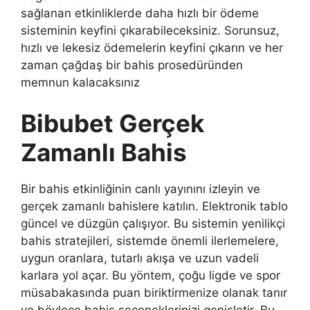
sağlanan etkinliklerde daha hızlı bir ödeme
sisteminin keyfini çıkarabileceksiniz. Sorunsuz,
hızlı ve lekesiz ödemelerin keyfini çıkarın ve her
zaman çağdaş bir bahis prosedüründen
memnun kalacaksınız
Bibubet Gerçek
Zamanlı Bahis
Bir bahis etkinliğinin canlı yayınını izleyin ve
gerçek zamanlı bahislere katılın. Elektronik tablo
güncel ve düzgün çalışıyor. Bu sistemin yenilikçi
bahis stratejileri, sistemde önemli ilerlemelere,
uygun oranlara, tutarlı akışa ve uzun vadeli
karlara yol açar. Bu yöntem, çoğu ligde ve spor
müsabakasında puan biriktirmenize olanak tanır