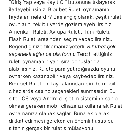
“Giriş Yap veya Kayıt Ol” butonuna tıklayarak
ilerleyebilirsiniz. Bibubet Ruleti oynamanın
faydaları nelerdir? Başlangıç ​​olarak, çeşitli rulet
oyunlarını tek bir yerde gözlemleyebilirsiniz.
Amerikan Ruleti, Avrupa Ruleti, Türk Ruleti,
Flash Ruleti arasından seçim yapabilirsiniz…
Beğendiğinize tıklamanız yeterli.
Bibubet çok
seçenekli eğlence platformu
Tercih ettiğiniz
ruleti oynamanın yanı sıra bonuslar da
alabilirsiniz. Rulete para yatırdığınızda oyunu
oynarken kazanabilir veya kaybedebilirsiniz.
Bibubet Ruletinin faydalarından biri de mobil
cihazlarda casino seçenekleri sunmasıdır. Bu
site, iOS veya Android işletim sistemine sahip
olması gereken mobil cihazınızı kullanarak Rulet
oynamanıza olanak sağlar. Buna ek olarak
dikkat edilmesi gereken en önemli husus bu
sitenin gerçek bir rulet simülasyonu