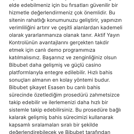
elde edebilmeniz için bu fırsatları güvenilir bir
hizmetle değerlendirmeniz çok önemlidir. Bu
sitenin rahatlığı konumunuzu geliştirir, yapınızın
verimliliğini artırır ve çeşitli alanlardan kademeli
olarak yararlanmanıza olanak tanır. Aktif Yayın
Kontrolünün avantajlarını gerçekten takdir
etmek için canlı demo programımıza
katılmalısınız. Başarınız ve zenginliğiniz olsun
Bibubet daha gelişmiş ve güçlü casino
platformlarıyla entegre edilebilir. Hızlı bahis
sonuçları almanın en kolay yöntemi budur.
Bibubet şikayet Esasen bu canlı bahis
sürecinde özetlediğim prosedürü zahmetsizce
takip edebilir ve ilerlemenizi daha hızlı bir
sistemle takip edebilirsiniz. Bu prosedüre bağlı
kalarak gelişmiş bahis sürecimizi kullanarak
kapsamlı sıralamaları sıralı bir şekilde
değerlendirebilecek ve Bibubet tarafından