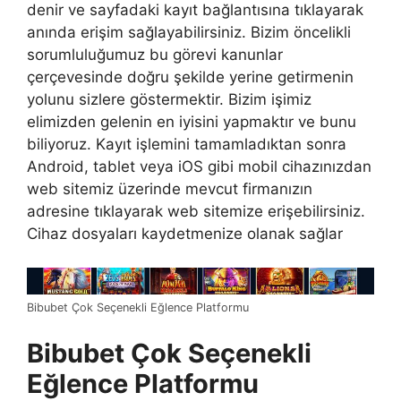
denir ve sayfadaki kayıt bağlantısına tıklayarak
anında erişim sağlayabilirsiniz. Bizim öncelikli
sorumluluğumuz bu görevi kanunlar
çerçevesinde doğru şekilde yerine getirmenin
yolunu sizlere göstermektir. Bizim işimiz
elimizden gelenin en iyisini yapmaktır ve bunu
biliyoruz. Kayıt işlemini tamamladıktan sonra
Android, tablet veya iOS gibi mobil cihazınızdan
web sitemiz üzerinde mevcut firmanızın
adresine tıklayarak web sitemize erişebilirsiniz.
Cihaz dosyaları kaydetmenize olanak sağlar
Bibubet Çok Seçenekli Eğlence Platformu
Bibubet Çok Seçenekli
Eğlence Platformu