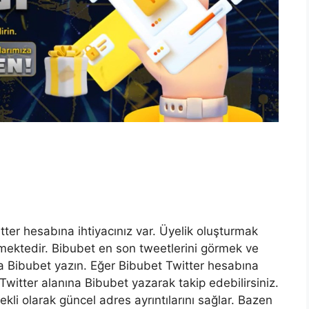
tter hesabına ihtiyacınız var. Üyelik oluşturmak
kmektedir. Bibubet en son tweetlerini görmek ve
a Bibubet yazın. Eğer Bibubet Twitter hesabına
witter alanına Bibubet yazarak takip edebilirsiniz.
li olarak güncel adres ayrıntılarını sağlar. Bazen