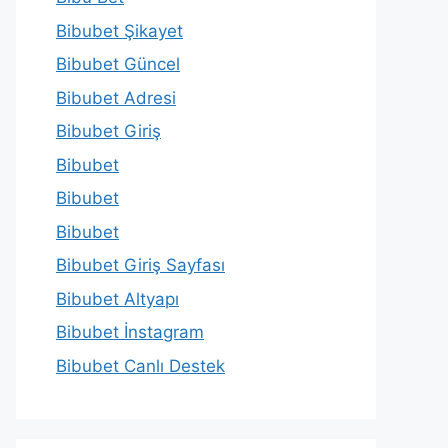
Bibubet Şikayet
Bibubet Güncel
Bibubet Adresi
Bibubet Giriş
Bibubet
Bibubet
Bibubet
Bibubet Giriş Sayfası
Bibubet Altyapı
Bibubet İnstagram
Bibubet Canlı Destek