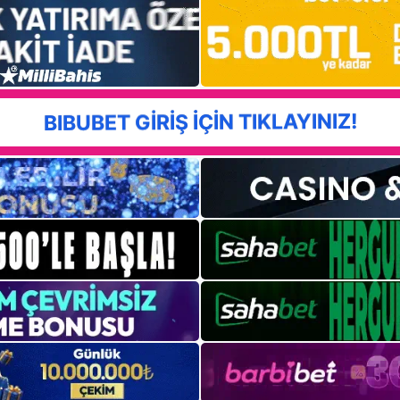
BIBUBET GİRİŞ İÇİN TIKLAYINIZ!