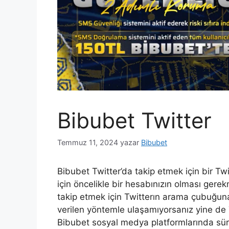
Bibubet Twitter
Temmuz 11, 2024
yazar
Bibubet
Bibubet Twitter’da takip etmek için bir Twi
için öncelikle bir hesabınızın olması gere
takip etmek için Twitterın arama çubuğun
verilen yöntemle ulaşamıyorsanız yine de T
Bibubet sosyal medya platformlarında sürek