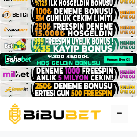
İçeriğe
atla
Menü