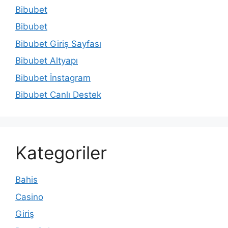
Bibubet
Bibubet
Bibubet Giriş Sayfası
Bibubet Altyapı
Bibubet İnstagram
Bibubet Canlı Destek
Kategoriler
Bahis
Casino
Giriş