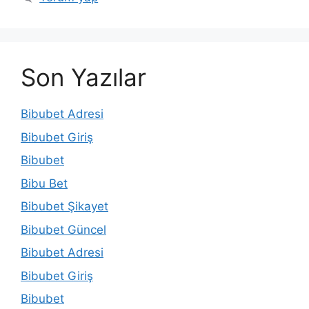
Son Yazılar
Bibubet Adresi
Bibubet Giriş
Bibubet
Bibu Bet
Bibubet Şikayet
Bibubet Güncel
Bibubet Adresi
Bibubet Giriş
Bibubet