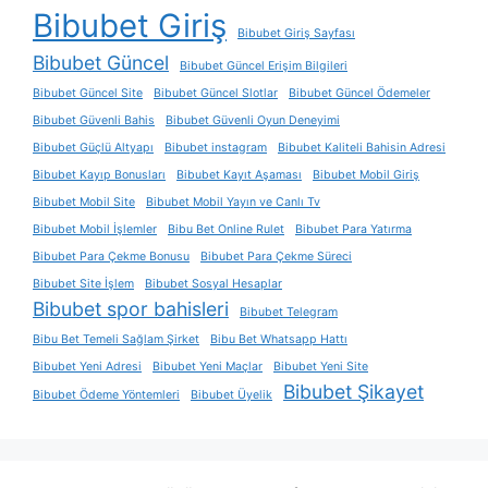
Bibubet Giriş
Bibubet Giriş Sayfası
Bibubet Güncel
Bibubet Güncel Erişim Bilgileri
Bibubet Güncel Site
Bibubet Güncel Slotlar
Bibubet Güncel Ödemeler
Bibubet Güvenli Bahis
Bibubet Güvenli Oyun Deneyimi
Bibubet Güçlü Altyapı
Bibubet instagram
Bibubet Kaliteli Bahisin Adresi
Bibubet Kayıp Bonusları
Bibubet Kayıt Aşaması
Bibubet Mobil Giriş
Bibubet Mobil Site
Bibubet Mobil Yayın ve Canlı Tv
Bibubet Mobil İşlemler
Bibu Bet Online Rulet
Bibubet Para Yatırma
Bibubet Para Çekme Bonusu
Bibubet Para Çekme Süreci
Bibubet Site İşlem
Bibubet Sosyal Hesaplar
Bibubet spor bahisleri
Bibubet Telegram
Bibu Bet Temeli Sağlam Şirket
Bibu Bet Whatsapp Hattı
Bibubet Yeni Adresi
Bibubet Yeni Maçlar
Bibubet Yeni Site
Bibubet Şikayet
Bibubet Ödeme Yöntemleri
Bibubet Üyelik