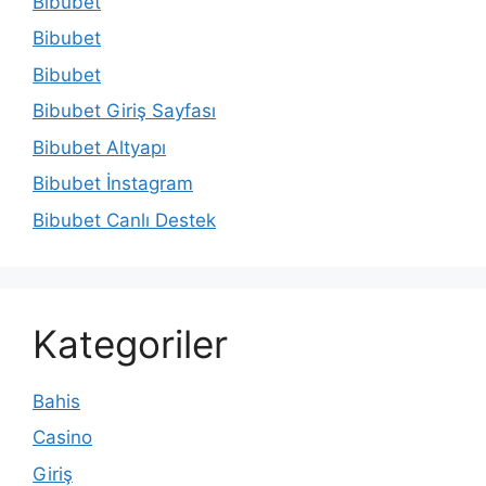
Bibubet
Bibubet
Bibubet
Bibubet Giriş Sayfası
Bibubet Altyapı
Bibubet İnstagram
Bibubet Canlı Destek
Kategoriler
Bahis
Casino
Giriş