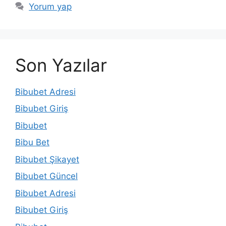
Yorum yap
Son Yazılar
Bibubet Adresi
Bibubet Giriş
Bibubet
Bibu Bet
Bibubet Şikayet
Bibubet Güncel
Bibubet Adresi
Bibubet Giriş